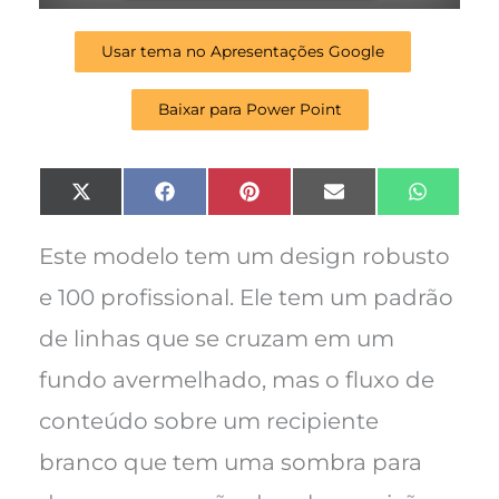
Usar tema no Apresentações Google
Baixar para Power Point
Share
Share
Share
Share
Share
X
F
P
E
W
on
on
on
on
on
(
a
i
m
h
T
c
n
a
a
w
e
t
i
t
Este modelo tem um design robusto
i
b
e
l
s
t
o
r
A
e 100 profissional.
Ele tem um padrão
t
o
e
p
e
k
s
p
de linhas que se cruzam em um
r
t
)
fundo avermelhado, mas o fluxo de
conteúdo sobre um recipiente
branco que tem uma sombra para