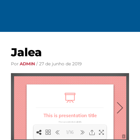
Jalea
Por
ADMIN
/
27 de junho de 2019
1/16
1