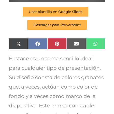
Usar plantilla en Google Slides
Descargar para Powerpoint
Compartir
Compartir
Compartir
Compartir
Compart
X
F
P
E
W
en
en
en
en
en
(
a
i
m
h
T
c
n
a
a
w
e
t
i
t
Eustace es un tema sencillo ideal
i
b
e
l
s
t
o
r
A
para cualquier tipo de presentación.
t
o
e
p
e
k
s
p
Su diseño consta de colores granates
r
t
)
que, a veces, actúan como color de
fondo y a veces como marco de la
diapositiva. Este marco consta de