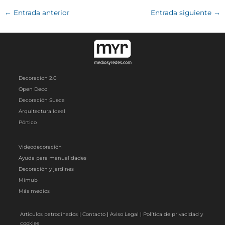
←
Entrada anterior
Entrada siguiente
→
Decoracion 2.0
Open Deco
Decoración Sueca
Arquitectura Ideal
Pórtico
Videodecoración
Ayuda para manualidades
Decoración y jardines
Mimub
Más medios
Artículos patrocinados
|
Contacto
|
Aviso Legal
|
Política de privacidad y
cookies