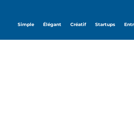
are
Share
S
on
o
Simple
Élégant
Créatif
Startups
Entr