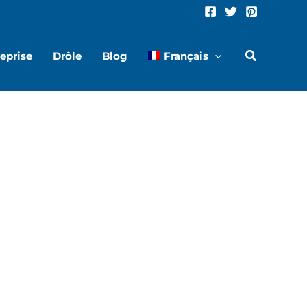
hare
Share
n
on
eprise
Drôle
Blog
Français